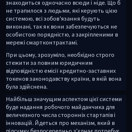
знаходиться одночасно всюди і ніде. Що б
не трапилося з людьми, які керують цією
системою, всі зобов'язання будуть
виконані, так як вони забезпечуються не
особистою порядністю, а закріпленими в
мережі смартконтрактамі.
При цьому, зрозуміло, необхідно строго
стежити за повним юридичним
відповідністю емісії кредитно-заставних
токенов законодавству країни, в якій вона
була здійснена.
Найбільш значущим аспектом цієї системи
буде надання робочого майданчика для
величезного числа сторонніх стартапів і
інновацій. Йдеться про механізм, який в
підсумку безпосередньо з'єднає потребує