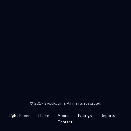
Palo Alto, CA, USA
welcome@svetrating.com
Telegram
YouTube
Reddit
Medium
Twitter
© 2019 SvetRating. All rights reserved.
Light Paper
Home
About
Ratings
Reports
Contact