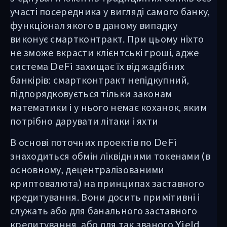
участі посередника у вигляді самого банку,
функціонал якого в даному випадку
виконує смартконтракт. При цьому ніхто
не зможе вкрасти клієнтські гроші, адже
система DeFi захищає їх від жадібних
банкірів: смартконтракт непідкупний,
підпорядковується тільки законам
математики і у нього немає коханок, яким
потрібно дарувати літаки і яхти
В основі поточних проектів по DeFi
знаходиться обмін ліквідними токенами (в
основному, децентралізованими
криптовалюта) на принципах заставного
кредитування. Вони досить примітивні і
служать або для банального заставного
кредитування, або для так званого Yield